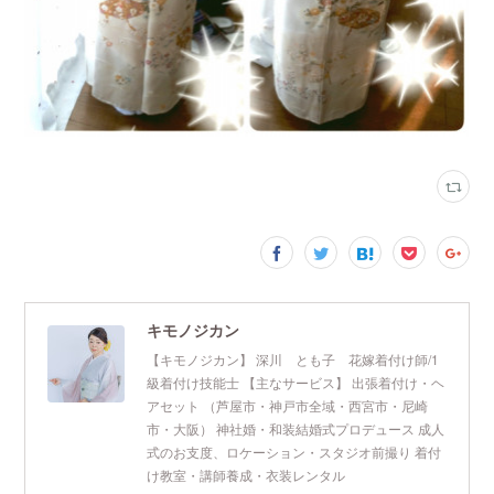
キモノジカン
【キモノジカン】 深川 とも子 花嫁着付け師/1
級着付け技能士 【主なサービス】 出張着付け・ヘ
アセット （芦屋市・神戸市全域・西宮市・尼崎
市・大阪） 神社婚・和装結婚式プロデュース 成人
式のお支度、ロケーション・スタジオ前撮り 着付
け教室・講師養成・衣装レンタル