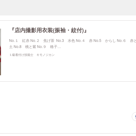
『店内撮影用衣装(振袖・紋付)』
No.１ 紅赤 No.２ 焦げ茶 No.3 水色 No.４ 赤 No.5 からし No.６ 
土 No.8 桃と紫 No.９ 格子…
１級着付け技能士 キモノジカン