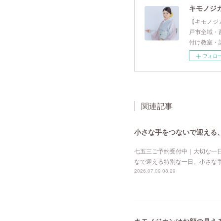
キモノジ
【キモノジ
戸市全域・
付け教室・
フォロ
関連記事
小さな手をつないで迎える
七五三ご予約受付中｜大切な一
なで迎える特別な一日。小さな
2026.07.09 08:29
キモノジカンはお顔の見え