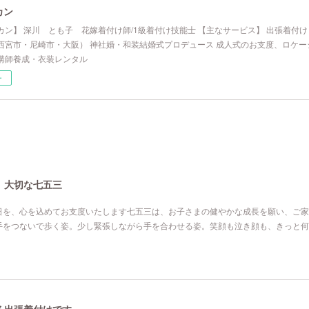
カン
カン】 深川 とも子 花嫁着付け師/1級着付け技能士 【主なサービス】 出張着付
西宮市・尼崎市・大阪） 神社婚・和装結婚式プロデュース 成人式のお支度、ロケー
講師養成・衣装レンタル
ー
、大切な七五三
日を、心を込めてお支度いたします七五三は、お子さまの健やかな成長を願い、ご家
手をつないで歩く姿。少し緊張しながら手を合わせる姿。笑顔も泣き顔も、きっと何
る出張着付けです。