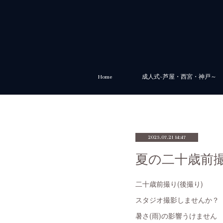
Home
成人式~芦屋・西宮・神戸～
2025.07.21 14:47
夏の二十歳前
二十歳前撮り(後撮り)
スタジオ撮影しませんか？
暑さ(雨)の影響うけません