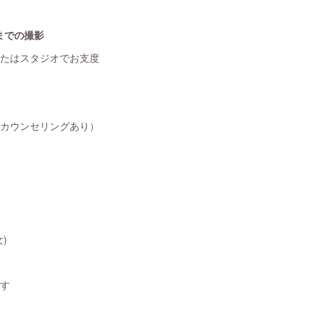
までの撮影
またはスタジオでお支度
前カウンセリングあり）
)
ます