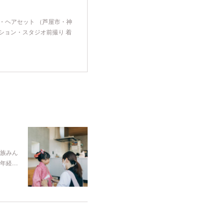
け・ヘアセット （芦屋市・神
ション・スタジオ前撮り 着
族みん
年経…