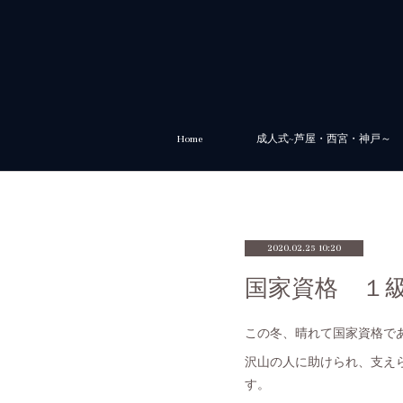
Home
成人式~芦屋・西宮・神戸～
2020.02.25 10:20
国家資格 １
この冬、晴れて国家資格で
沢山の人に助けられ、支え
す。