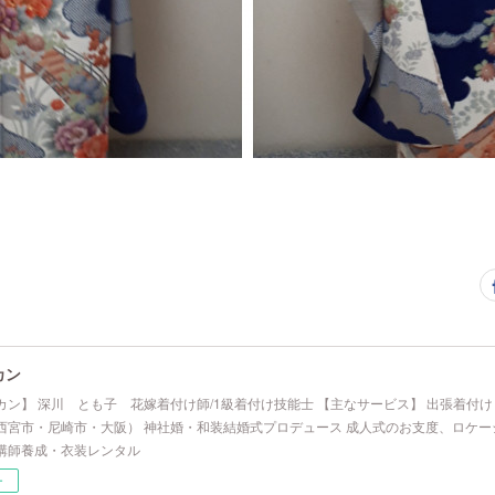
カン
カン】 深川 とも子 花嫁着付け師/1級着付け技能士 【主なサービス】 出張着付
西宮市・尼崎市・大阪） 神社婚・和装結婚式プロデュース 成人式のお支度、ロケー
講師養成・衣装レンタル
ー