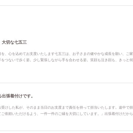
、大切な七五三
日を、心を込めてお支度いたします七五三は、お子さまの健やかな成長を願い、ご家
手をつないで歩く姿。少し緊張しながら手を合わせる姿。笑顔も泣き顔も、きっと何
る出張着付けです。
お受けした私が、そのまま当日のお支度まで責任を持って担当いたします。途中で担
てご依頼いただけるよう、一件一件のご縁を大切にしています。」出張着付けだから