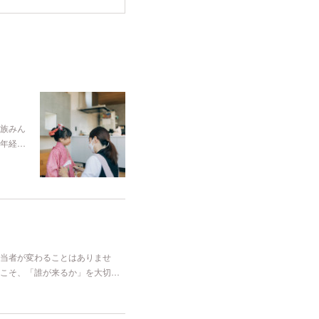
族みん
年経…
当者が変わることはありませ
こそ、「誰が来るか」を大切…