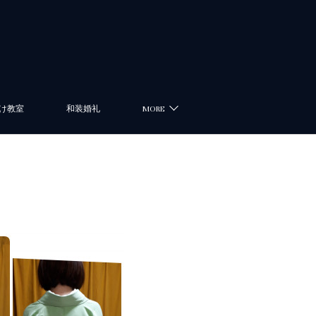
け教室
和装婚礼
MORE