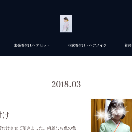
出張着付け/ヘアセット
花嫁着付け・ヘアメイク
着付
2018
.
03
付け
着付けさせて頂きました。綺麗なお色の色