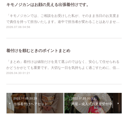
キモノジカンはお顔の見える出張着付けです。
「キモノジカンでは、ご相談をお受けした私が、そのまま当日のお支度ま
で責任を持って担当いたします。途中で担当者が変わることはありませ…
2026.07.06 04:56
着付けを頼むときのポイントまとめ
「まとめ」着付けは値段だけを見て選ぶのではなく、安心して任せられる
かどうかがとても重要です。大切な一日を気持ちよく過ごすために、信…
2026.04.30 01:21
2022.11.05 20:29
2022.07.25 00:33
出張着付けヘアセット
芦屋～成人式お支度受付中