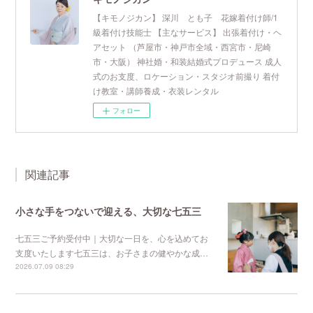
【キモノジカン】 深川 とも子 花嫁着付け師/1
級着付け技能士 【主なサービス】 出張着付け・ヘ
アセット （芦屋市・神戸市全域・西宮市・尼崎
市・大阪） 神社婚・和装結婚式プロデュース 成人
式のお支度、ロケーション・スタジオ前撮り 着付
け教室・講師養成・衣装レンタル
フォロー
関連記事
小さな手をつないで迎える、大切な七五三
七五三ご予約受付中｜大切な一日を、心を込めてお
支度いたします七五三は、お子さまの健やかな成…
2026.07.09 08:29