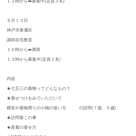
１３時から➡️募集中(定員３名)
９月１３日
神戸市東灘区
講師自宅教室
１０時から➡️満席
１３時から募集中(定員２名)
内容
★七五三の着物ってどんなもの？
★着せつけをみていただいて
構造や着物周りの小物の使い方 の説明(７歳、５歳)
★訪問着この事
★産着の着せ方