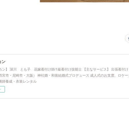
カン
カン】 深川 とも子 花嫁着付け師/1級着付け技能士 【主なサービス】 出張着付
西宮市・尼崎市・大阪） 神社婚・和装結婚式プロデュース 成人式のお支度、ロケー
講師養成・衣装レンタル
ー