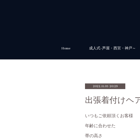
Home
成人式~芦屋・西宮・神戸～
2022.11.05 20:29
出張着付けヘ
いつもご依頼頂くお客様
年齢に合わせた
帯の高さ