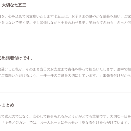
、大切な七五三
日を、心を込めてお支度いたします七五三は、お子さまの健やかな成長を願い、ご家
手をつないで歩く姿。少し緊張しながら手を合わせる姿。笑顔も泣き顔も、きっと何
る出張着付けです。
お受けした私が、そのまま当日のお支度まで責任を持って担当いたします。途中で担
てご依頼いただけるよう、一件一件のご縁を大切にしています。」出張着付けだから
トまとめ
見て選ぶのではなく、安心して任せられるかどうかがとても重要です。大切な一日を
。「キモノジカン」では、お一人お一人に合わせた丁寧な着付けを心がけています。