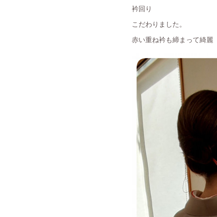
衿回り
こだわりました。
赤い重ね衿も締まって綺麗